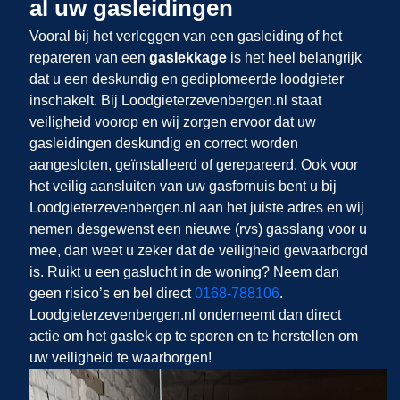
al uw gasleidingen
Vooral bij het verleggen van een gasleiding of het
repareren van een
gaslekkage
is het heel belangrijk
dat u een deskundig en gediplomeerde loodgieter
inschakelt. Bij Loodgieterzevenbergen.nl staat
veiligheid voorop en wij zorgen ervoor dat uw
gasleidingen deskundig en correct worden
aangesloten, geïnstalleerd of gerepareerd. Ook voor
het veilig aansluiten van uw gasfornuis bent u bij
Loodgieterzevenbergen.nl aan het juiste adres en wij
nemen desgewenst een nieuwe (rvs) gasslang voor u
mee, dan weet u zeker dat de veiligheid gewaarborgd
is. Ruikt u een gaslucht in de woning? Neem dan
geen risico’s en bel direct
0168-788106
.
Loodgieterzevenbergen.nl onderneemt dan direct
actie om het gaslek op te sporen en te herstellen om
uw veiligheid te waarborgen!