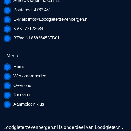
Adres: Wagenmakerij 11
Postcode: 4762 AV
E-Mail:
info@Loodgieterzevenbergen.nl
KVK: 73123684
BTW: NL859364537B01
Menu
Home
Werkzaamheden
Over ons
Tarieven
Aanmelden klus
Loodgieterzevenbergen.nl is onderdeel van
Loodgieter.nl
.