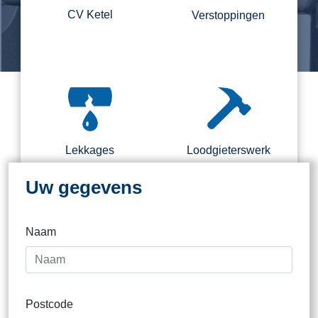
CV Ketel
Verstoppingen
Regel nu direct een loodgieter.
Binnen 2 kantooruren direct
contact
Lekkages
Loodgieterswerk
Uw gegevens
Naam
Dak
Postcode